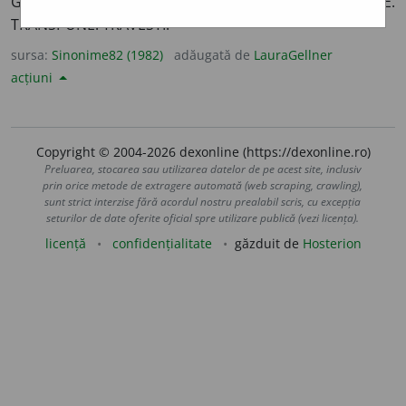
GĂTI. PREGĂTI. PREPARA. TĂLMĂCI. TRADUCE.
TRANSPUNE. TRAVESTI.
sursa:
Sinonime82 (1982)
adăugată de
LauraGellner
acțiuni
Copyright © 2004-2026 dexonline (https://dexonline.ro)
Preluarea, stocarea sau utilizarea datelor de pe acest site, inclusiv
prin orice metode de extragere automată (web scraping, crawling),
sunt strict interzise fără acordul nostru prealabil scris, cu excepția
seturilor de date oferite oficial spre utilizare publică (vezi licența).
licență
confidențialitate
găzduit de
Hosterion