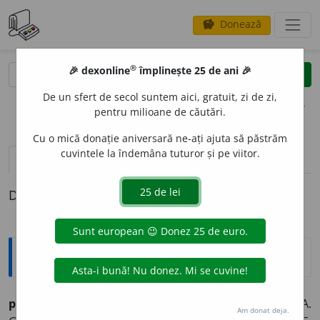
Donează
savings
®
®
🎉 dexonline
împlinește 25 de ani 🎉
caută
clear
search
De un sfert de secol suntem aici, gratuit, zi de zi,
opțiuni
pentru milioane de căutări.
Cu o mică donație aniversară ne-ați ajuta să păstrăm
cuvintele la îndemâna tuturor și pe viitor.
pronunție
(26)
volume_up
definiții (1)
Definiția cu ID-ul 1022678:
Sinonime
pref
a
ce
vb.
v.
CONTRAFACE. DEGHIZA. FACE. FALSIFICA.
Am donat deja.