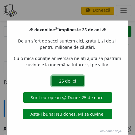
Donează
savings
®
®
🎉 dexonline
împlinește 25 de ani 🎉
caută
clear
search
De un sfert de secol suntem aici, gratuit, zi de zi,
opțiuni
pentru milioane de căutări.
Cu o mică donație aniversară ne-ați ajuta să păstrăm
cuvintele la îndemâna tuturor și pe viitor.
pronunție
(50)
volume_up
definiții (1)
Definiția cu ID-ul 1200946:
Explicative DEX
prec
u
m
[
At:
(
a.
1603) CUV. D. BĂTR. I, 130/2 /
V:
(
îvp
)
Am donat deja.