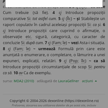
păc
u
m, pec
u
m
/
E:
pre-
+
cum
]
1
cj
Introduce propoziții
circumstanțiale de mod
Si:
așa cum.
2-3
cj
(
Îljv
)
~ se cade
Cum trebuie (să fie).
4
cj
Introduce propoziții
comparative
Si:
tot astfel cum.
5
cj
(
Îlc
)
~ și
Stabilește un
raport copulativ în cadrul aceleiași propoziții
Si:
ca și.
6
cj
Introduce propoziții care cuprind o afirmație, o
observație
etc.
sigură, categorică, cu caracter de
concluzie
Si:
după cum.
7
cj
(
Fam
;
îe
)
~ vezi
Asta-i situația.
8
cj
(
Fam
;
îe
)
~ urmează
Formulă prin care este
anunțată o enumerare, o completare, o lămurire a unei
expuneri, explicații, relatări.
9
cj
(
Pop
;
îlc
)
~ ca să
Introduce propoziții circumstanțiale de scop
Si:
pentru
ca să.
10
av
Ca de exemplu.
sursa:
MDA2 (2010)
adăugată de
LauraGellner
acțiuni
Copyright © 2004-2026 dexonline (https://dexonline.ro)
Preluarea, stocarea sau utilizarea datelor de pe acest site, inclusiv