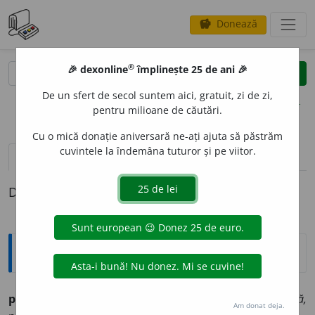
Donează
savings
®
®
🎉 dexonline
împlinește 25 de ani 🎉
caută
clear
search
De un sfert de secol suntem aici, gratuit, zi de zi,
opțiuni
pentru milioane de căutări.
Cu o mică donație aniversară ne-ați ajuta să păstrăm
cuvintele la îndemâna tuturor și pe viitor.
definiții (1)
Definiția cu ID-ul 273554:
Ortografice DOOM
prealumin
a
t
adj. m., pl.
prealumin
a
ți;
f. sg.
prealumin
a
tă,
Am donat deja.