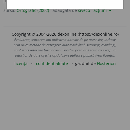
pl.
prealumin
a
te
sursa:
Ortografic (2002)
adăugată de
siveco
acțiuni
Copyright © 2004-2026 dexonline (https://dexonline.ro)
Preluarea, stocarea sau utilizarea datelor de pe acest site, inclusiv
prin orice metode de extragere automată (web scraping, crawling),
sunt strict interzise fără acordul nostru prealabil scris, cu excepția
seturilor de date oferite oficial spre utilizare publică (vezi licența).
licență
confidențialitate
găzduit de
Hosterion