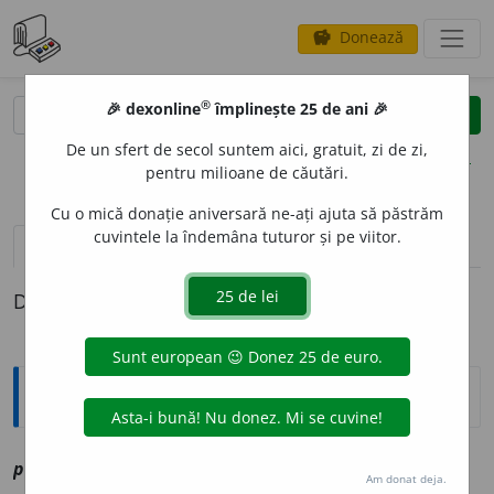
Donează
savings
®
®
🎉 dexonline
împlinește 25 de ani 🎉
caută
clear
search
De un sfert de secol suntem aici, gratuit, zi de zi,
opțiuni
pentru milioane de căutări.
Cu o mică donație aniversară ne-ați ajuta să păstrăm
cuvintele la îndemâna tuturor și pe viitor.
definiții (1)
Definiția cu ID-ul 1199232:
Explicative DEX
pr
a
xen
sn
vz
praxis
Am donat deja.