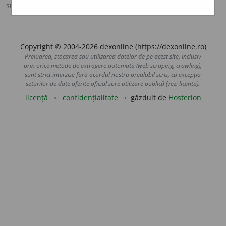
sursa:
MDA2 (2010)
adăugată de
LauraGellner
acțiuni
Copyright © 2004-2026 dexonline (https://dexonline.ro)
Preluarea, stocarea sau utilizarea datelor de pe acest site, inclusiv
prin orice metode de extragere automată (web scraping, crawling),
sunt strict interzise fără acordul nostru prealabil scris, cu excepția
seturilor de date oferite oficial spre utilizare publică (vezi licența).
licență
confidențialitate
găzduit de
Hosterion