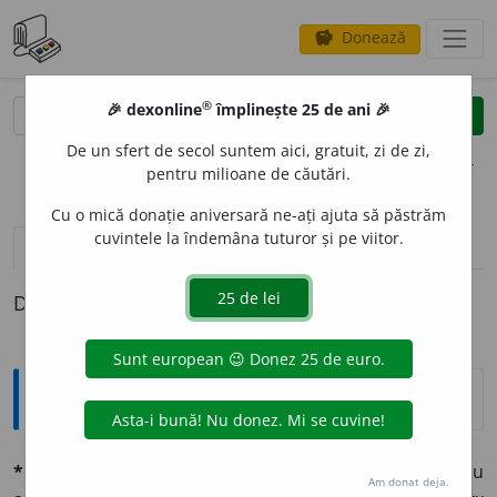
Donează
savings
®
®
🎉 dexonline
împlinește 25 de ani 🎉
caută
clear
search
De un sfert de secol suntem aici, gratuit, zi de zi,
opțiuni
pentru milioane de căutări.
Cu o mică donație aniversară ne-ați ajuta să păstrăm
cuvintele la îndemâna tuturor și pe viitor.
definiții (1)
Definiția cu ID-ul 697319:
Explicative DEX
*pozitivízm
n. (d.
pozitiv
). O sistemă filosofică care nu
Am donat deja.