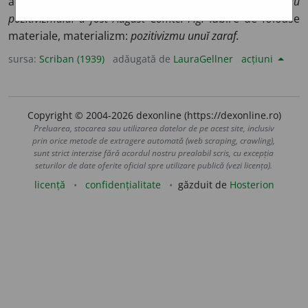
admite de cît ceĭa ce a constatat știința:
fundatoru
pozitivizmuluĭ a fost Aŭgust Comte. Fig.
Ĭubire de foloase
materiale, materializm:
pozitivizmu unuĭ zaraf.
sursa:
Scriban (1939)
adăugată de
LauraGellner
acțiuni
Copyright © 2004-2026 dexonline (https://dexonline.ro)
Preluarea, stocarea sau utilizarea datelor de pe acest site, inclusiv
prin orice metode de extragere automată (web scraping, crawling),
sunt strict interzise fără acordul nostru prealabil scris, cu excepția
seturilor de date oferite oficial spre utilizare publică (vezi licența).
licență
confidențialitate
găzduit de
Hosterion