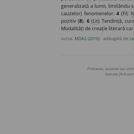
generalizată a lumii, limitându-s
cauzelor) fenomenelor.
4
(Fil;
î
pozitiv (
8
).
6
(
Lit
) Tendință, cur
Modalități de creație literară ca
sursa:
MDA2 (2010)
adăugată de
La
Preluarea, stocarea sau utiliz
interzise fără acor