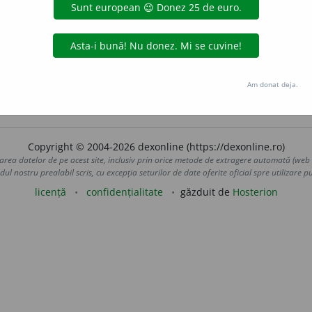
e la faptele confirmate de experiență și negând astfel posib
s
)
~ logic
Neopozitivism.
5
Curent în științele juridice car
ent în critica literară care adoptă metodele scientiste în 
re tind să reproducă realitatea în faptele ei concrete, adesea 
Am donat deja.
uraGellner
acțiuni
Copyright © 2004-2026 dexonline (https://dexonline.ro)
area datelor de pe acest site, inclusiv prin orice metode de extragere automată (web s
dul nostru prealabil scris, cu excepția seturilor de date oferite oficial spre utilizare pub
licență
confidențialitate
găzduit de
Hosterion