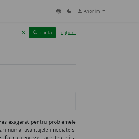
Anonim
language
dark_mode
person
caută
opțiuni
clear
search
eres exagerat pentru problemele
ări numai avantajele imediate și
zofia ca reprezentare teoretică