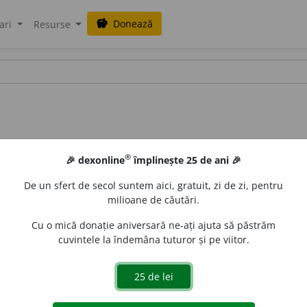
Donează
savings
ari
Resurse
®
🎉 dexonline
împlinește 25 de ani 🎉
De un sfert de secol suntem aici, gratuit, zi de zi, pentru
milioane de căutări.
Cu o mică donație aniversară ne-ați ajuta să păstrăm
cuvintele la îndemâna tuturor și pe viitor.
2
4
/68 /
S și:
positivism
/
Pl
: ? /
E:
fr
positivisme
]
1
(Rar) Int
 utilitarism.
2
Tendință de a lua în considerare și de a urm
ism.
3
Curent filozofic din
sec.
XIX-XX, care respinge filo