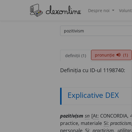
Despre noi
Volunt
®
pronunție
(1)
volume_up
definiții (1)
Definiția cu ID-ul 1198740:
Explicative DEX
pozitiv
i
sm
sn
[
At:
CONCORDIA, 
practice, materiale
Si:
practicism,
personale
Si:
practicism, utilitar