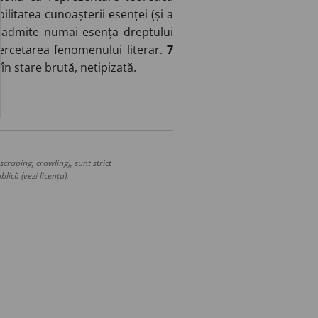
ilitatea cunoașterii esenței (și a
e admite numai esența dreptului
cercetarea fenomenului literar.
7
în stare brută, netipizată.
craping, crawling), sunt strict
lică (vezi licența).