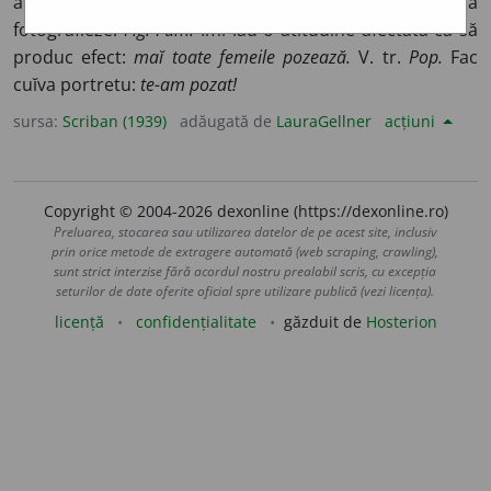
atitudine ca să-mĭ facă portretu orĭ statua orĭ să mă
fotografieze.
Fig. Fam.
Îmĭ ĭaŭ o atitudine afectată ca să
produc efect:
maĭ toate femeile pozează.
V. tr.
Pop.
Fac
cuĭva portretu:
te-am pozat!
sursa:
Scriban (1939)
adăugată de
LauraGellner
acțiuni
Copyright © 2004-2026 dexonline (https://dexonline.ro)
Preluarea, stocarea sau utilizarea datelor de pe acest site, inclusiv
prin orice metode de extragere automată (web scraping, crawling),
sunt strict interzise fără acordul nostru prealabil scris, cu excepția
seturilor de date oferite oficial spre utilizare publică (vezi licența).
licență
confidențialitate
găzduit de
Hosterion