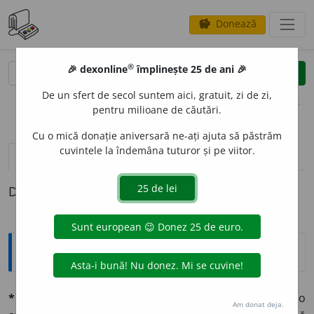
Donează
savings
®
®
🎉 dexonline
împlinește 25 de ani 🎉
caută
clear
search
De un sfert de secol suntem aici, gratuit, zi de zi,
opțiuni
pentru milioane de căutări.
Cu o mică donație aniversară ne-ați ajuta să păstrăm
cuvintele la îndemâna tuturor și pe viitor.
pronunție
(2)
volume_up
definiții (1)
Definiția cu ID-ul 697315:
Explicative DEX
*pozéz
v. intr. (fr.
poser,
d. lat.
pausare.
V.
răposez
). Ĭaŭ o
Am donat deja.