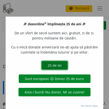
Donează
savings
®
®
🎉 dexonline
împlinește 25 de ani 🎉
caută
clear
search
De un sfert de secol suntem aici, gratuit, zi de zi,
opțiuni
pentru milioane de căutări.
Cu o mică donație aniversară ne-ați ajuta să păstrăm
cuvintele la îndemâna tuturor și pe viitor.
definiții (1)
Definiția cu ID-ul 697223:
Explicative DEX
potopénie
f. (vsl.
po-toplĭeniĭe,
furtună, cufundare. V.
Am donat deja.