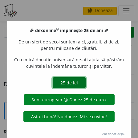
Donează
savings
®
®
🎉 dexonline
împlinește 25 de ani 🎉
caută
clear
search
De un sfert de secol suntem aici, gratuit, zi de zi,
opțiuni
pentru milioane de căutări.
Cu o mică donație aniversară ne-ați ajuta să păstrăm
cuvintele la îndemâna tuturor și pe viitor.
definiții (1)
Definiția cu ID-ul 1196024:
Explicative DEX
2
1
porl
o
g
sm
vz
polog
Am donat deja.