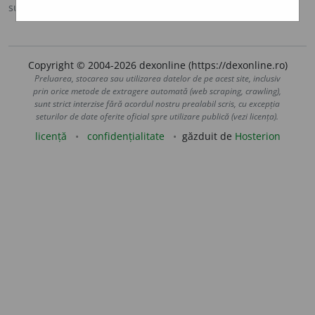
sursa:
MDA2 (2010)
adăugată de
LauraGellner
acțiuni
Copyright © 2004-2026 dexonline (https://dexonline.ro)
Preluarea, stocarea sau utilizarea datelor de pe acest site, inclusiv
prin orice metode de extragere automată (web scraping, crawling),
sunt strict interzise fără acordul nostru prealabil scris, cu excepția
seturilor de date oferite oficial spre utilizare publică (vezi licența).
licență
confidențialitate
găzduit de
Hosterion