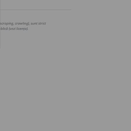
craping, crawling), sunt strict
lică (vezi licența).