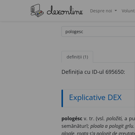
Despre noi
Volunt
®
definiții (1)
Definiția cu ID-ul 695650:
Explicative DEX
pologésc
v. tr. (vsl.
položiti,
a pu
semănăturĭ;
ploaĭa a pologit grîu.
ploaĭe, roata s’a pologit de greutat