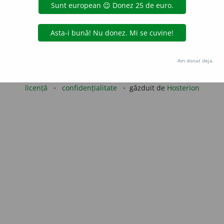
LauraGellner
acțiuni
Copyright © 2004-2026 dexonline (https://dexonline.ro)
Am donat deja.
area datelor de pe acest site, inclusiv prin orice metode de extragere automată (web s
dul nostru prealabil scris, cu excepția seturilor de date oferite oficial spre utilizare pub
licență
confidențialitate
găzduit de
Hosterion