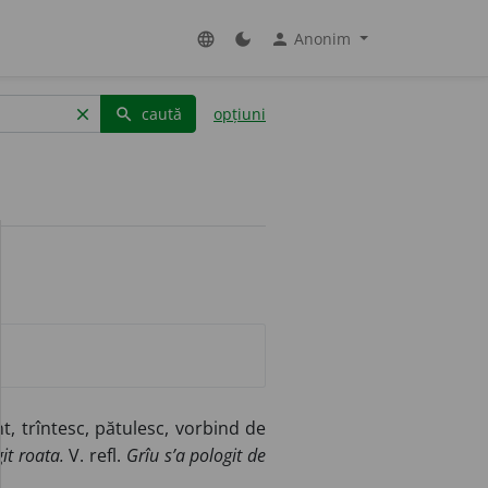
Anonim
language
dark_mode
person
caută
opțiuni
clear
search
nt, trîntesc, pătulesc, vorbind de
it roata.
V. refl.
Grîu s’a pologit de