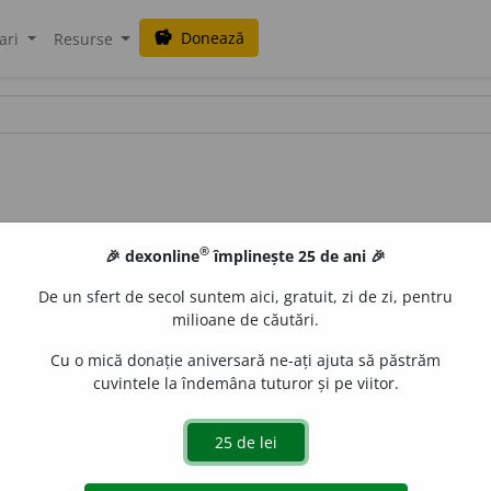
Donează
savings
ari
Resurse
®
🎉 dexonline
împlinește 25 de ani 🎉
De un sfert de secol suntem aici, gratuit, zi de zi, pentru
milioane de căutări.
Cu o mică donație aniversară ne-ați ajuta să păstrăm
cuvintele la îndemâna tuturor și pe viitor.
ne, a depune. V.
polog, polojesc, polignesc
). Culc la pămî
Strîmb, plec la o parte de greutate:
greutatea caruluĭ a polog
e.