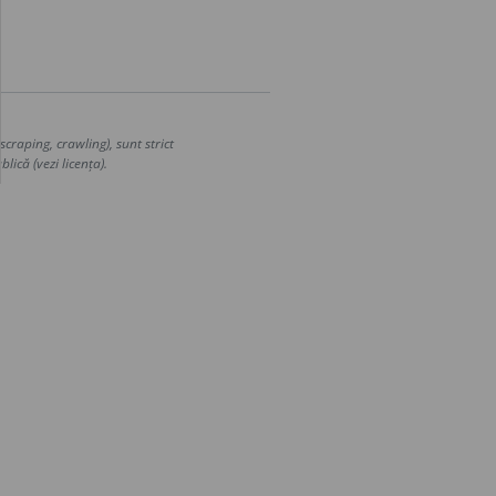
craping, crawling), sunt strict
lică (vezi licența).