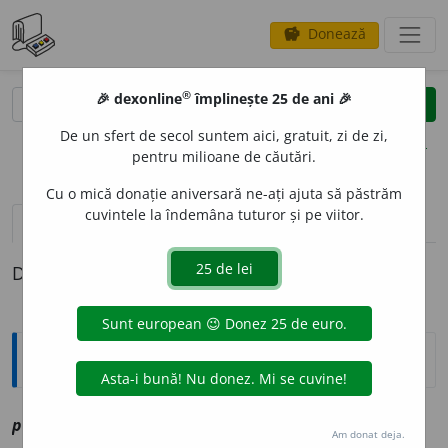
Donează
savings
®
®
🎉 dexonline
împlinește 25 de ani 🎉
caută
clear
search
De un sfert de secol suntem aici, gratuit, zi de zi,
opțiuni
pentru milioane de căutări.
Cu o mică donație aniversară ne-ați ajuta să păstrăm
cuvintele la îndemâna tuturor și pe viitor.
pronunție
(50)
volume_up
definiții (1)
Definiția cu ID-ul 1191759:
Explicative DEX
4
pod
-
ec
vz
podo-
Am donat deja.