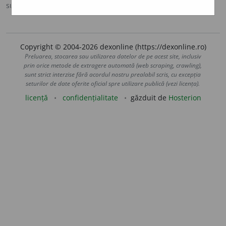
sursa:
MDA2 (2010)
adăugată de
LauraGellner
acțiuni
Copyright © 2004-2026 dexonline (https://dexonline.ro)
Preluarea, stocarea sau utilizarea datelor de pe acest site, inclusiv
prin orice metode de extragere automată (web scraping, crawling),
sunt strict interzise fără acordul nostru prealabil scris, cu excepția
seturilor de date oferite oficial spre utilizare publică (vezi licența).
licență
confidențialitate
găzduit de
Hosterion