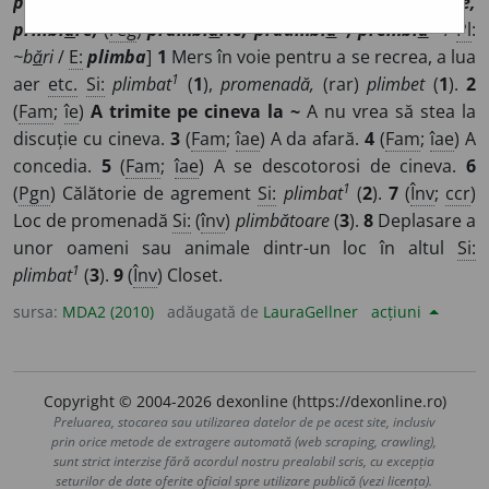
preămbl
a
re, preîmbl
a
re, preumbl
a
re, primbl
a
re,
prinbl
a
re,
(
reg
)
prămbl
a
rie, prăumbl
a
~, prembl
a
~
/
Pl
:
~b
ă
ri
/
E:
plimba
]
1
Mers în voie pentru a se recrea, a lua
1
aer
etc.
Si:
plimbat
(
1
),
promenadă,
(rar)
plimbet
(
1
).
2
(
Fam
;
îe
)
A trimite pe cineva la ~
A nu vrea să stea la
discuție cu cineva.
3
(
Fam
;
îae
) A da afară.
4
(
Fam
;
îae
) A
concedia.
5
(
Fam
;
îae
) A se descotorosi de cineva.
6
1
(
Pgn
) Călătorie de agrement
Si:
plimbat
(
2
).
7
(
Înv
;
ccr
)
Loc de promenadă
Si:
(
înv
)
plimbătoare
(
3
).
8
Deplasare a
unor oameni sau animale dintr-un loc în altul
Si:
1
plimbat
(
3
).
9
(
Înv
) Closet.
sursa:
MDA2 (2010)
adăugată de
LauraGellner
acțiuni
Copyright © 2004-2026 dexonline (https://dexonline.ro)
Preluarea, stocarea sau utilizarea datelor de pe acest site, inclusiv
prin orice metode de extragere automată (web scraping, crawling),
sunt strict interzise fără acordul nostru prealabil scris, cu excepția
seturilor de date oferite oficial spre utilizare publică (vezi licența).