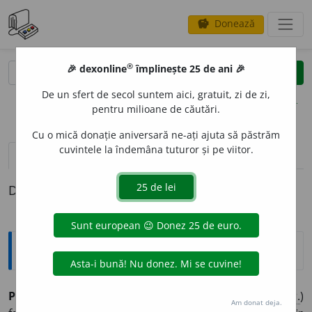
Donează
savings
®
®
🎉 dexonline
împlinește 25 de ani 🎉
caută
clear
search
De un sfert de secol suntem aici, gratuit, zi de zi,
opțiuni
pentru milioane de căutări.
Cu o mică donație aniversară ne-ați ajuta să păstrăm
cuvintele la îndemâna tuturor și pe viitor.
pronunție
(4)
volume_up
definiții (1)
Definiția cu ID-ul 1020086:
Sinonime
PLICTIC
O
S
adj.
1.
anost, neinteresant, plictisitor, (
livr.
)
Am donat deja.