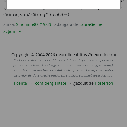
fastidi
o
s, (
fig.
) fad, insip
i
d, nesăr
a
t, sălc
i
u, se
a
rbăd.
(Un
spectacol ~.)
2.
agasant, enervant, iritant, plictisitor,
sîcîitor, supărător.
(O treabă ~.)
sursa:
Sinonime82 (1982)
adăugată de
LauraGellner
acțiuni
Copyright © 2004-2026 dexonline (https://dexonline.ro)
Preluarea, stocarea sau utilizarea datelor de pe acest site, inclusiv
prin orice metode de extragere automată (web scraping, crawling),
sunt strict interzise fără acordul nostru prealabil scris, cu excepția
seturilor de date oferite oficial spre utilizare publică (vezi licența).
licență
confidențialitate
găzduit de
Hosterion