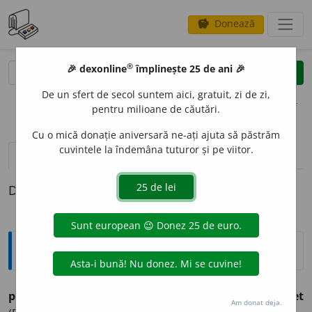
Donează
savings
®
®
🎉 dexonline
împlinește 25 de ani 🎉
caută
clear
search
De un sfert de secol suntem aici, gratuit, zi de zi,
opțiuni
pentru milioane de căutări.
Cu o mică donație aniversară ne-ați ajuta să păstrăm
cuvintele la îndemâna tuturor și pe viitor.
definiții (1)
Definiția cu ID-ul 694688:
Explicative DEX
plésnet
n., pl.
e
(d.
plesnesc
). Plesnitură. – Și
pleósnet
Am donat deja.