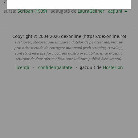
(Rar).
sursa:
Scriban (1939)
adăugată de
LauraGellner
acțiuni
Copyright © 2004-2026 dexonline (https://dexonline.ro)
Preluarea, stocarea sau utilizarea datelor de pe acest site, inclusiv
prin orice metode de extragere automată (web scraping, crawling),
sunt strict interzise fără acordul nostru prealabil scris, cu excepția
seturilor de date oferite oficial spre utilizare publică (vezi licența).
licență
confidențialitate
găzduit de
Hosterion