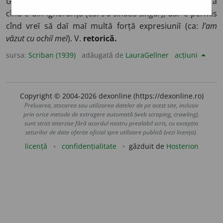
Gram. Ret.
Prisos de vorbe, ceĭa ce constitue o greșală
cînd e din ignoranță (ca:
s’a sinucis singur
), dar e permis
cînd vreĭ să daĭ maĭ multă forță expresiuniĭ (ca:
l’am
văzut cu ochiĭ meĭ
). V.
retorică.
sursa:
Scriban (1939)
adăugată de
LauraGellner
acțiuni
Copyright © 2004-2026 dexonline (https://dexonline.ro)
Preluarea, stocarea sau utilizarea datelor de pe acest site, inclusiv
prin orice metode de extragere automată (web scraping, crawling),
sunt strict interzise fără acordul nostru prealabil scris, cu excepția
seturilor de date oferite oficial spre utilizare publică (vezi licența).
licență
confidențialitate
găzduit de
Hosterion