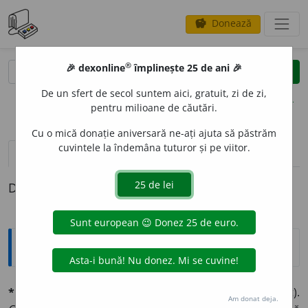
Donează
savings
®
®
🎉 dexonline
împlinește 25 de ani 🎉
caută
clear
search
De un sfert de secol suntem aici, gratuit, zi de zi,
opțiuni
pentru milioane de căutări.
Cu o mică donație aniversară ne-ați ajuta să păstrăm
cuvintele la îndemâna tuturor și pe viitor.
definiții (1)
Definiția cu ID-ul 694632:
Explicative DEX
*pleonázm
n., pl.
e
(vgr.
pleonasmós,
d.
pléon,
maĭ mult).
Am donat deja.