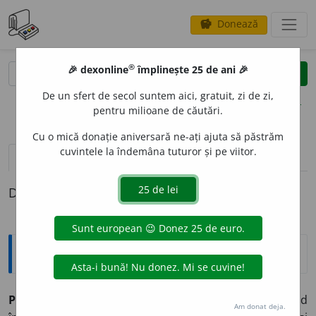
Donează
savings
®
®
🎉 dexonline
împlinește 25 de ani 🎉
caută
clear
search
De un sfert de secol suntem aici, gratuit, zi de zi,
opțiuni
pentru milioane de căutări.
Cu o mică donație aniversară ne-ați ajuta să păstrăm
cuvintele la îndemâna tuturor și pe viitor.
pronunție
(5)
volume_up
definiții (1)
Definiția cu ID-ul 432106:
Explicative DEX
PLEON
A
SM
s.n.
Procedeu greșit de exprimare, constînd
Am donat deja.