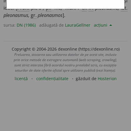
în alăturarea unor cuvinte care repetă inutil aceeași
idee. [
Pron.
ple-o-,
pl.
-me, -muri.
/
cf.
fr.
pléonasme,
lat.
pleonasmus,
gr.
pleonasmos
].
sursa:
DN (1986)
adăugată de
LauraGellner
acțiuni
Copyright © 2004-2026 dexonline (https://dexonline.ro)
Preluarea, stocarea sau utilizarea datelor de pe acest site, inclusiv
prin orice metode de extragere automată (web scraping, crawling),
sunt strict interzise fără acordul nostru prealabil scris, cu excepția
seturilor de date oferite oficial spre utilizare publică (vezi licența).
licență
confidențialitate
găzduit de
Hosterion