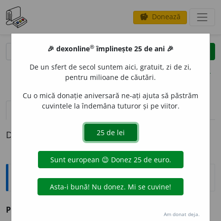
Donează
savings
®
®
🎉 dexonline
împlinește 25 de ani 🎉
caută
clear
search
De un sfert de secol suntem aici, gratuit, zi de zi,
opțiuni
pentru milioane de căutări.
Cu o mică donație aniversară ne-ați ajuta să păstrăm
cuvintele la îndemâna tuturor și pe viitor.
pronunție
(5)
volume_up
definiții (1)
Definiția cu ID-ul 1019953:
Sinonime
PLEON
A
SM
s.
(
LINGV.
)
tautologie.
Am donat deja.