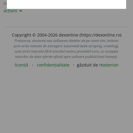
sursa:
Sinonime82 (1982)
adăugată de
LauraGellner
acțiuni
Copyright © 2004-2026 dexonline (https://dexonline.ro)
Preluarea, stocarea sau utilizarea datelor de pe acest site, inclusiv
prin orice metode de extragere automată (web scraping, crawling),
sunt strict interzise fără acordul nostru prealabil scris, cu excepția
seturilor de date oferite oficial spre utilizare publică (vezi licența).
licență
confidențialitate
găzduit de
Hosterion