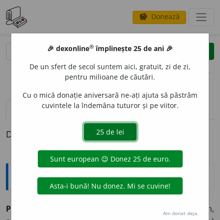
Donează
savings
®
®
🎉 dexonline
împlinește 25 de ani 🎉
caută
clear
search
De un sfert de secol suntem aici, gratuit, zi de zi,
opțiuni
pentru milioane de căutări.
Cu o mică donație aniversară ne-ați ajuta să păstrăm
cuvintele la îndemâna tuturor și pe viitor.
definiții (1)
Definiția cu ID-ul 1019244:
Sinonime
PLANTUR
O
S
adj.
1.
corpolent, gras, gros, obez, plin,
Am donat deja.