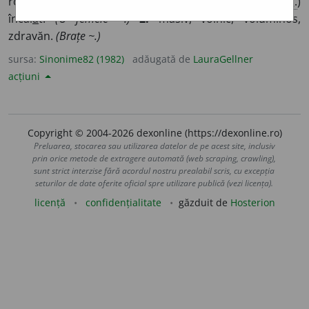
rotofei, rotund, umflat, voluminos, (
pop.
) tr
u
peș, (
reg.
)
încăl
a
t.
(O femeie ~.)
2.
masiv, voinic, voluminos,
zdravăn.
(Brațe ~.)
sursa:
Sinonime82 (1982)
adăugată de
LauraGellner
acțiuni
Copyright © 2004-2026 dexonline (https://dexonline.ro)
Preluarea, stocarea sau utilizarea datelor de pe acest site, inclusiv
prin orice metode de extragere automată (web scraping, crawling),
sunt strict interzise fără acordul nostru prealabil scris, cu excepția
seturilor de date oferite oficial spre utilizare publică (vezi licența).
licență
confidențialitate
găzduit de
Hosterion