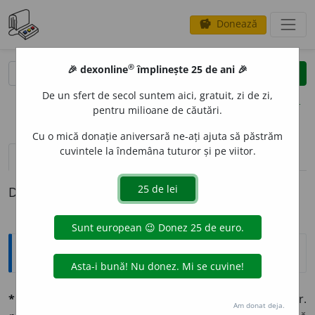
Donează
savings
®
®
🎉 dexonline
împlinește 25 de ani 🎉
caută
clear
search
De un sfert de secol suntem aici, gratuit, zi de zi,
opțiuni
pentru milioane de căutări.
Cu o mică donație aniversară ne-ați ajuta să păstrăm
cuvintele la îndemâna tuturor și pe viitor.
definiții (1)
Definiția cu ID-ul 694437:
Explicative DEX
*plagiéz
v. tr. (lat.
*plagiáre,
de unde vine și
plagiator;
fr.
Am donat deja.