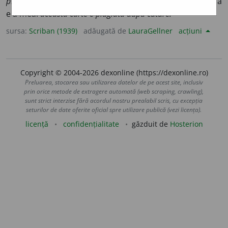
plagier
). Fur ideile altuĭa, copiez opera cuĭva și declar că
e a mea:
această carte e plagiată după cutare.
sursa:
Scriban (1939)
adăugată de
LauraGellner
acțiuni
Copyright © 2004-2026 dexonline (https://dexonline.ro)
Preluarea, stocarea sau utilizarea datelor de pe acest site, inclusiv
prin orice metode de extragere automată (web scraping, crawling),
sunt strict interzise fără acordul nostru prealabil scris, cu excepția
seturilor de date oferite oficial spre utilizare publică (vezi licența).
licență
confidențialitate
găzduit de
Hosterion