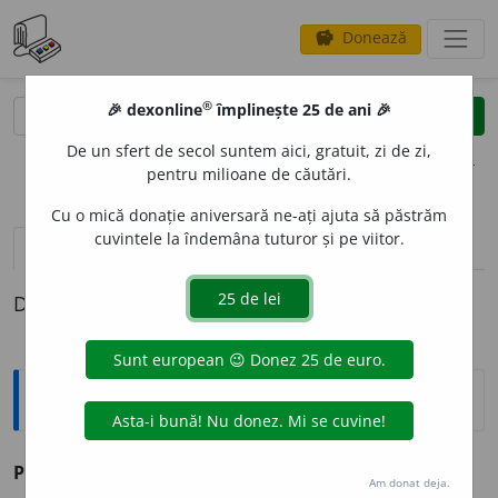
Donează
savings
®
®
🎉 dexonline
împlinește 25 de ani 🎉
caută
clear
search
De un sfert de secol suntem aici, gratuit, zi de zi,
opțiuni
pentru milioane de căutări.
Cu o mică donație aniversară ne-ați ajuta să păstrăm
cuvintele la îndemâna tuturor și pe viitor.
definiții (1)
Definiția cu ID-ul 1019150:
Sinonime
PLAGI
A
vb.
a copia.
(În romanul lui l-a ~ pe...)
Am donat deja.