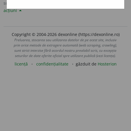
sursa:
Sinonime82 (1982)
adăugată de
LauraGellner
acțiuni
Copyright © 2004-2026 dexonline (https://dexonline.ro)
Preluarea, stocarea sau utilizarea datelor de pe acest site, inclusiv
prin orice metode de extragere automată (web scraping, crawling),
sunt strict interzise fără acordul nostru prealabil scris, cu excepția
seturilor de date oferite oficial spre utilizare publică (vezi licența).
licență
confidențialitate
găzduit de
Hosterion