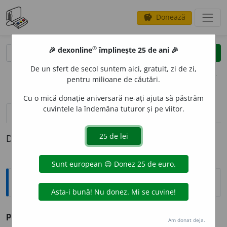
Donează
savings
®
®
🎉 dexonline
împlinește 25 de ani 🎉
caută
clear
search
De un sfert de secol suntem aici, gratuit, zi de zi,
opțiuni
pentru milioane de căutări.
Cu o mică donație aniversară ne-ați ajuta să păstrăm
cuvintele la îndemâna tuturor și pe viitor.
pronunție
(4)
volume_up
definiții (1)
Definiția cu ID-ul 271434:
Ortografice DOOM
pis
i
c
s. m., pl.
pis
i
ci
Am donat deja.