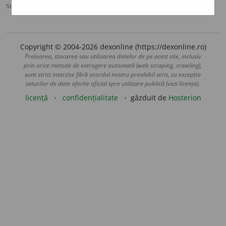
sursa:
Ortografic (2002)
adăugată de
siveco
acțiuni
Copyright © 2004-2026 dexonline (https://dexonline.ro)
Preluarea, stocarea sau utilizarea datelor de pe acest site, inclusiv
prin orice metode de extragere automată (web scraping, crawling),
sunt strict interzise fără acordul nostru prealabil scris, cu excepția
seturilor de date oferite oficial spre utilizare publică (vezi licența).
licență
confidențialitate
găzduit de
Hosterion