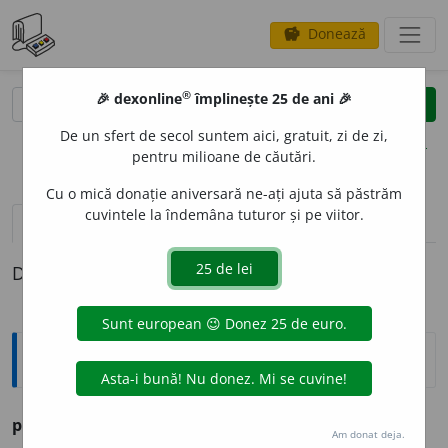
Donează
savings
®
®
🎉 dexonline
împlinește 25 de ani 🎉
caută
clear
search
De un sfert de secol suntem aici, gratuit, zi de zi,
opțiuni
pentru milioane de căutări.
Cu o mică donație aniversară ne-ați ajuta să păstrăm
cuvintele la îndemâna tuturor și pe viitor.
pronunție
(4)
volume_up
definiții (1)
Definiția cu ID-ul 1018508:
Sinonime
pis
i
c
s.
v.
COTOI. MOTAN. PISOI.
Am donat deja.