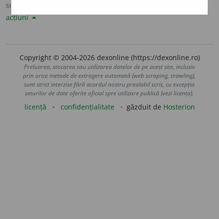
sursa:
Sinonime82 (1982)
adăugată de
LauraGellner
acțiuni
Copyright © 2004-2026 dexonline (https://dexonline.ro)
Preluarea, stocarea sau utilizarea datelor de pe acest site, inclusiv
prin orice metode de extragere automată (web scraping, crawling),
sunt strict interzise fără acordul nostru prealabil scris, cu excepția
seturilor de date oferite oficial spre utilizare publică (vezi licența).
licență
confidențialitate
găzduit de
Hosterion