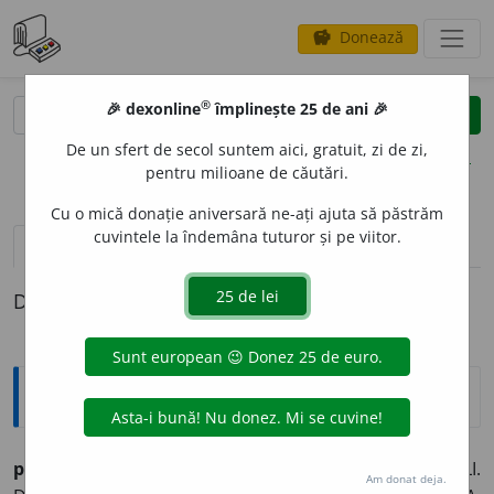
Donează
savings
®
®
🎉 dexonline
împlinește 25 de ani 🎉
caută
clear
search
De un sfert de secol suntem aici, gratuit, zi de zi,
opțiuni
pentru milioane de căutări.
Cu o mică donație aniversară ne-ați ajuta să păstrăm
cuvintele la îndemâna tuturor și pe viitor.
pronunție
(34)
volume_up
definiții (1)
Definiția cu ID-ul 1018446:
Sinonime
pis
a
vb.
v.
BATE. BĂTĂTORI. BĂTUCI. BODOGĂNI. CICĂLI.
Am donat deja.