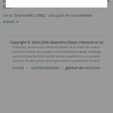
DĂSCĂLI. DECORTICA. ÎNDESA. PIUA. PLICTISI. PRESA.
SÎCÎI.
sursa:
Sinonime82 (1982)
adăugată de
LauraGellner
acțiuni
Copyright © 2004-2026 dexonline (https://dexonline.ro)
Preluarea, stocarea sau utilizarea datelor de pe acest site, inclusiv
prin orice metode de extragere automată (web scraping, crawling),
sunt strict interzise fără acordul nostru prealabil scris, cu excepția
seturilor de date oferite oficial spre utilizare publică (vezi licența).
licență
confidențialitate
găzduit de
Hosterion