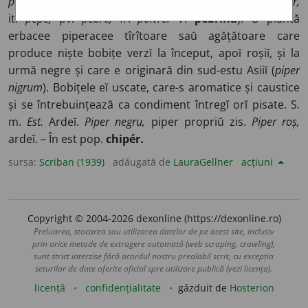
pepérion,
dim. d.
péperi,
cuv. indian saŭ persic; lat.
pĭper,
it.
pépe,
pv.
pebre,
fr.
poivre.
V.
pebrină
). O plantă
erbacee piperacee tîrîtoare saŭ agățătoare care
produce niște bobițe verzĭ la început, apoĭ roșiĭ, și la
urmă negre și care e originară din sud-estu Asiiĭ (
piper
nigrum
). Bobițele eĭ uscate, care-s aromatice și caustice
și se întrebuințează ca condiment întregĭ orĭ pisate. S.
m.
Est.
Ardeĭ.
Piper negru,
piper propriŭ zis.
Piper roș,
ardeĭ. – În est pop.
chipér.
sursa:
Scriban (1939)
adăugată de
LauraGellner
acțiuni
Copyright © 2004-2026 dexonline (https://dexonline.ro)
Preluarea, stocarea sau utilizarea datelor de pe acest site, inclusiv
prin orice metode de extragere automată (web scraping, crawling),
sunt strict interzise fără acordul nostru prealabil scris, cu excepția
seturilor de date oferite oficial spre utilizare publică (vezi licența).
licență
confidențialitate
găzduit de
Hosterion