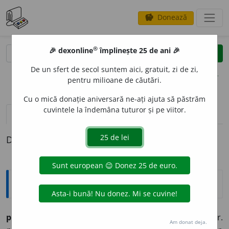
Donează
savings
®
®
🎉 dexonline
împlinește 25 de ani 🎉
caută
clear
search
De un sfert de secol suntem aici, gratuit, zi de zi,
opțiuni
pentru milioane de căutări.
Cu o mică donație aniversară ne-ați ajuta să păstrăm
cuvintele la îndemâna tuturor și pe viitor.
pronunție
(38)
volume_up
definiții (1)
Definiția cu ID-ul 693872:
Explicative DEX
pipér
m. ca plantă și n. ca marfă (ngr.
pipéri,
d. vgr.
Am donat deja.