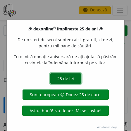
Donează
savings
®
®
🎉 dexonline
împlinește 25 de ani 🎉
caută
clear
search
De un sfert de secol suntem aici, gratuit, zi de zi,
opțiuni
pentru milioane de căutări.
Cu o mică donație aniversară ne-ați ajuta să păstrăm
cuvintele la îndemâna tuturor și pe viitor.
definiții (1)
Definiția cu ID-ul 1185186:
Explicative DEX
pip
a
vi
[
At:
BUDAI-DELEANU, LEX. /
Pzi:
~p
e
z, pip
/
E:
pipă
]
Am donat deja.
2