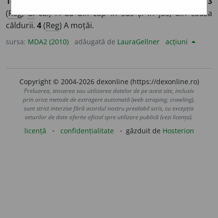
1-2
(
Trs
) A fuma (cu pipa)
Si:
a pipăi
(
1-2
),
a pipăli
(
1-2
).
3
(
Reg
;
d.
cai) A da din cap în sus și în jos, din cauza
căldurii.
4
(
Reg
) A moțăi.
sursa:
MDA2 (2010)
adăugată de
LauraGellner
acțiuni
Copyright © 2004-2026 dexonline (https://dexonline.ro)
Preluarea, stocarea sau utilizarea datelor de pe acest site, inclusiv
prin orice metode de extragere automată (web scraping, crawling),
sunt strict interzise fără acordul nostru prealabil scris, cu excepția
seturilor de date oferite oficial spre utilizare publică (vezi licența).
licență
confidențialitate
găzduit de
Hosterion