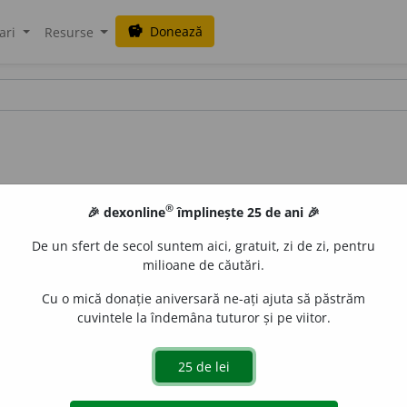
Donează
savings
ari
Resurse
®
🎉 dexonline
împlinește 25 de ani 🎉
De un sfert de secol suntem aici, gratuit, zi de zi, pentru
milioane de căutări.
Cu o mică donație aniversară ne-ați ajuta să păstrăm
cuvintele la îndemâna tuturor și pe viitor.
os
„pîslă, băteală” >
fr.
-
pile,
engl.
id.
>
rom.
-pil.
islau Strifler
acțiuni