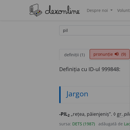
Despre noi
Volunt
®
pronunție
(9)
volume_up
definiții (1)
Definiția cu ID-ul 999848:
Jargon
-PIL
„rețea, păienjeniș”. ◊
gr.
pil
2
sursa:
DETS (1987)
adăugată de
Lad