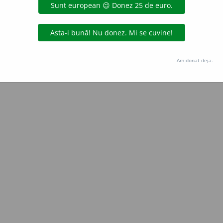
Copyright © 2004-2026 dexonline (https://dexonline.ro)
area datelor de pe acest site, inclusiv prin orice metode de extragere automată (web s
dul nostru prealabil scris, cu excepția seturilor de date oferite oficial spre utilizare pub
Am donat deja.
licență
confidențialitate
găzduit de
Hosterion