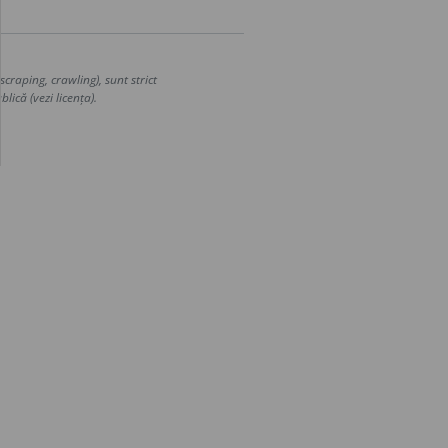
craping, crawling), sunt strict
lică (vezi licența).