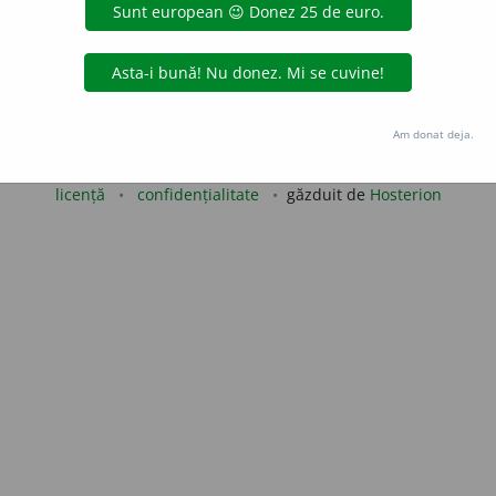
LauraGellner
acțiuni
Copyright © 2004-2026 dexonline (https://dexonline.ro)
Am donat deja.
area datelor de pe acest site, inclusiv prin orice metode de extragere automată (web s
dul nostru prealabil scris, cu excepția seturilor de date oferite oficial spre utilizare pub
licență
confidențialitate
găzduit de
Hosterion