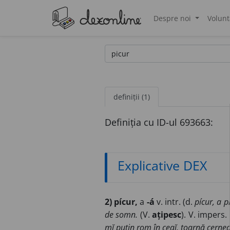
Despre noi
Volunt
®
definiții (1)
Definiția cu ID-ul 693663:
Explicative DEX
2) pícur,
a
-á
v. intr. (d.
pícur, a p
de somn.
(V.
ațipesc
). V. impers.
mĭ puțin rom în ceaĭ, toarnă cernea