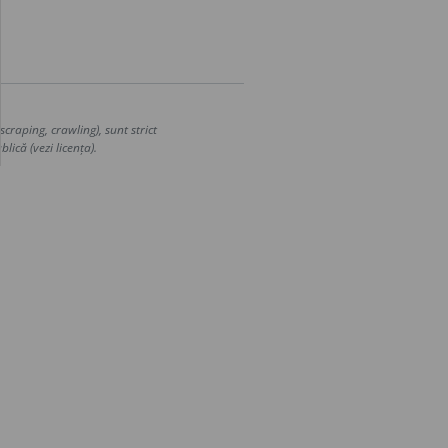
craping, crawling), sunt strict
lică (vezi licența).