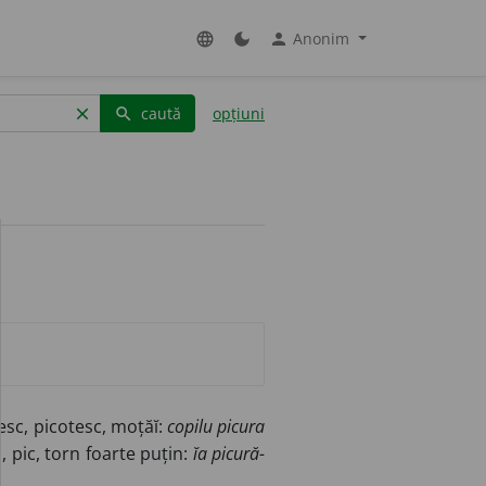
Anonim
language
dark_mode
person
caută
opțiuni
clear
search
esc, picotesc, moțăĭ:
copilu picura
, pic, torn foarte puțin:
ĭa picură-