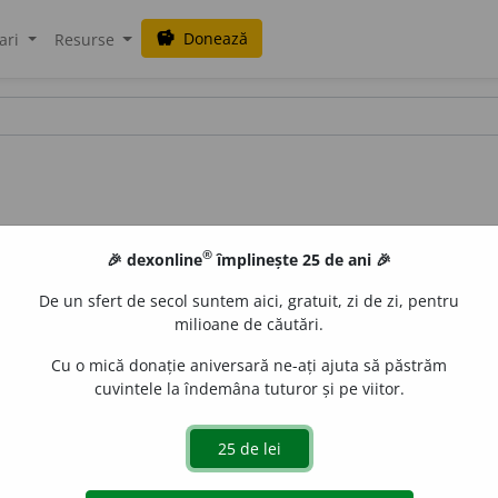
Donează
savings
ari
Resurse
®
🎉 dexonline
împlinește 25 de ani 🎉
De un sfert de secol suntem aici, gratuit, zi de zi, pentru
milioane de căutări.
Cu o mică donație aniversară ne-ați ajuta să păstrăm
cuvintele la îndemâna tuturor și pe viitor.
ica
). Cad picătură cu picătură:
apa picură de pe streșină.
Pirot
Picură,
burează, ploŭă puțin. V. tr. Torn picătură cu picătură
lă în călimară și ĭa sama să nu picurĭ pe masă!