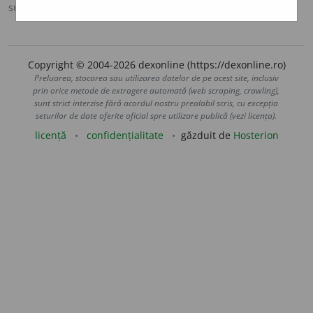
sursa:
Ortografic (2002)
adăugată de
siveco
acțiuni
Copyright © 2004-2026 dexonline (https://dexonline.ro)
Preluarea, stocarea sau utilizarea datelor de pe acest site, inclusiv
prin orice metode de extragere automată (web scraping, crawling),
sunt strict interzise fără acordul nostru prealabil scris, cu excepția
seturilor de date oferite oficial spre utilizare publică (vezi licența).
licență
confidențialitate
găzduit de
Hosterion