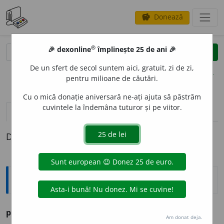
Donează
savings
®
®
🎉 dexonline
împlinește 25 de ani 🎉
caută
clear
search
De un sfert de secol suntem aici, gratuit, zi de zi,
opțiuni
pentru milioane de căutări.
Cu o mică donație aniversară ne-ați ajuta să păstrăm
cuvintele la îndemâna tuturor și pe viitor.
pronunție
(31)
volume_up
definiții (1)
Definiția cu ID-ul 271033:
Ortografice DOOM
p
i
ctor
s. m., pl.
p
i
ctori
Am donat deja.