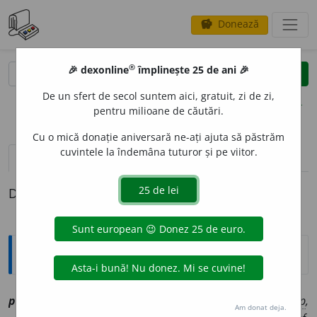
Donează
savings
®
®
🎉 dexonline
împlinește 25 de ani 🎉
caută
clear
search
De un sfert de secol suntem aici, gratuit, zi de zi,
opțiuni
pentru milioane de căutări.
Cu o mică donație aniversară ne-ați ajuta să păstrăm
cuvintele la îndemâna tuturor și pe viitor.
definiții (1)
Definiția cu ID-ul 1183329:
Explicative DEX
picior
o
ng
sn
[
At:
BUDAI-DELEANU, LEX. /
V:
~r
a
nde
ssp
,
Am donat deja.