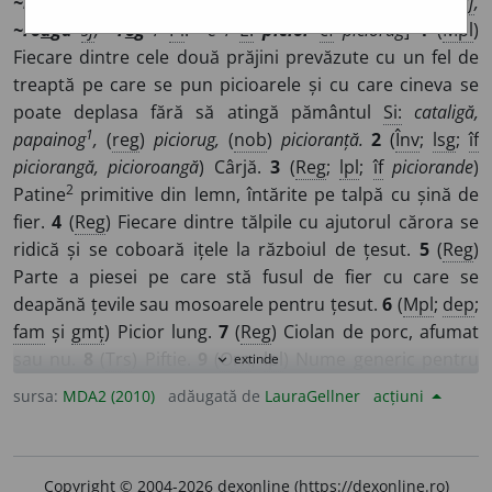
~r
a
ng, ~r
a
ngă
sf
,
~ro
a
mbe
ssp
,
~ro
a
gă
sf
,
~ro
a
ngă
sf
,
~ro
a
gă
sf
,
~r
o
g
/
Pl
:
~e
/
E:
picior
cf
piciorag
]
1
(
Mpl
)
Fiecare dintre cele două prăjini prevăzute cu un fel de
treaptă pe care se pun picioarele și cu care cineva se
poate deplasa fără să atingă pământul
Si:
cataligă,
1
papainog
,
(
reg
)
piciorug,
(
nob
)
picioranță.
2
(
Înv
;
lsg
;
îf
piciorangă, picioroangă
) Cârjă.
3
(
Reg
;
lpl
;
îf
piciorande
)
2
Patine
primitive din lemn, întărite pe talpă cu șină de
fier.
4
(
Reg
) Fiecare dintre tălpile cu ajutorul cărora se
ridică și se coboară ițele la războiul de țesut.
5
(
Reg
)
Parte a piesei pe care stă fusul de fier cu care se
deapănă țevile sau mosoarele pentru țesut.
6
(
Mpl
;
dep
;
fam
și
gmț
) Picior lung.
7
(
Reg
) Ciolan de porc, afumat
sau nu.
8
(
Trs
) Piftie.
9
(
Orn
;
lpl
) Nume generic pentru
extinde
expand_more
păsările acvatice cu picioare înalte, cuprinse în ordine
sursa:
MDA2 (2010)
adăugată de
LauraGellner
acțiuni
diferite.
10
(
Șls
) Pasăre cu picioare înalte.
11
(
Mol
) Barză
(Ciconia alba).
12
(
Șîc
sitar-cu-~ge
) Pasăre de apă cu
corpul de culoare albă, cu spatele și aripile negre cu
Copyright © 2004-2026 dexonline (https://dexonline.ro)