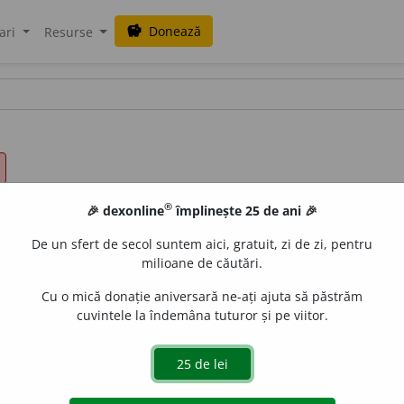
Donează
savings
ari
Resurse
®
🎉 dexonline
împlinește 25 de ani 🎉
De un sfert de secol suntem aici, gratuit, zi de zi, pentru
milioane de căutări.
Cu o mică donație aniversară ne-ați ajuta să păstrăm
cuvintele la îndemâna tuturor și pe viitor.
’asupra:
cerul lucește peste capetele noastre;
2.
o suprafață
ult:
peste o mie de galbeni;
5.
fig.
ceva covârșitor:
peste măs
e.
[Și
preste,
vechiu-rom.
prespe
= lat. PER SUPER].