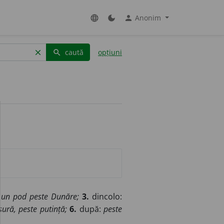
Anonim
language
dark_mode
person
caută
opțiuni
clear
search
:
un pod peste Dunăre;
3.
dincolo:
ură, peste putință;
6.
după:
peste