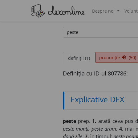
Despre noi
Volunt
®
pronunție
(50)
volume_up
definiții (1)
Definiția cu ID-ul 807786:
Explicative DEX
peste
prep.
1.
arată ceva pus d
peste munți, peste drum;
4.
mai m
două zile;
7.
în timpul:
peste noapt