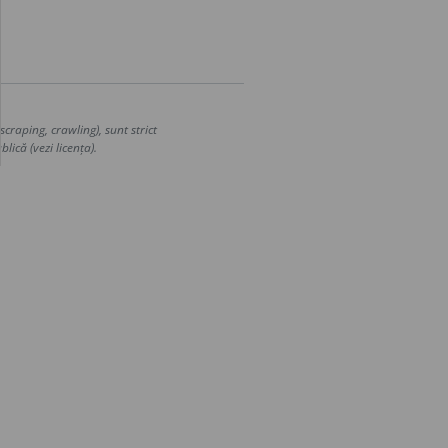
craping, crawling), sunt strict
lică (vezi licența).