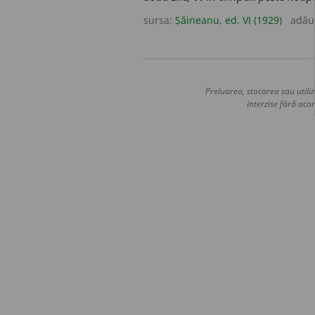
sursa:
Șăineanu, ed. VI (1929)
adău
Preluarea, stocarea sau utiliz
interzise fără acor