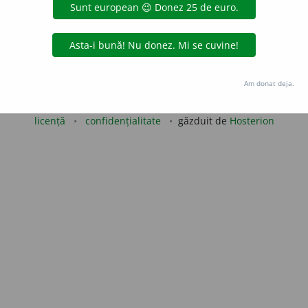
gată de
LauraGellner
acțiuni
Copyright © 2004-2026 dexonline (https://dexonline.ro)
Am donat deja.
area datelor de pe acest site, inclusiv prin orice metode de extragere automată (web s
dul nostru prealabil scris, cu excepția seturilor de date oferite oficial spre utilizare pub
licență
confidențialitate
găzduit de
Hosterion