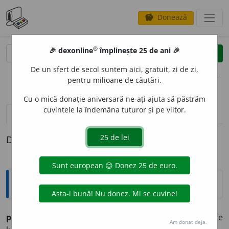
Donează
savings
®
®
🎉 dexonline
împlinește 25 de ani 🎉
caută
clear
search
De un sfert de secol suntem aici, gratuit, zi de zi,
opțiuni
pentru milioane de căutări.
Cu o mică donație aniversară ne-ați ajuta să păstrăm
cuvintele la îndemâna tuturor și pe viitor.
pronunție
(2)
volume_up
definiții (1)
Definiția cu ID-ul 807777:
Explicative DEX
pesemne
adv. probabil. [Lit.
după semnele
sau indiciile
Am donat deja.