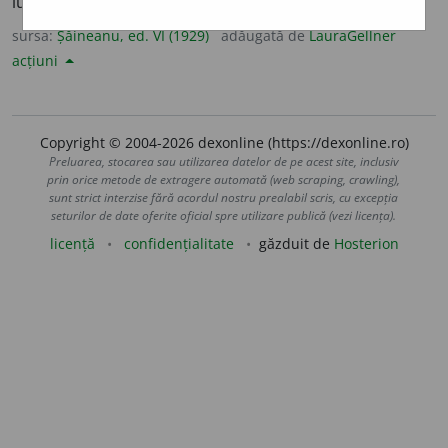
lucrului].
sursa:
Șăineanu, ed. VI (1929)
adăugată de
LauraGellner
acțiuni
Copyright © 2004-2026 dexonline (https://dexonline.ro)
Preluarea, stocarea sau utilizarea datelor de pe acest site, inclusiv
prin orice metode de extragere automată (web scraping, crawling),
sunt strict interzise fără acordul nostru prealabil scris, cu excepția
seturilor de date oferite oficial spre utilizare publică (vezi licența).
licență
confidențialitate
găzduit de
Hosterion