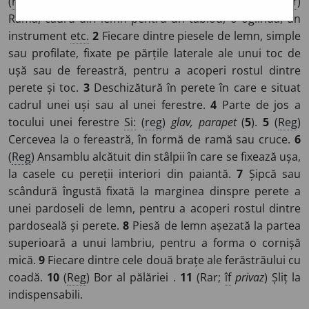
(
reg
)
prov~
/
Pl
:
~uri
și (rar)
~e
/
E:
tc
pervaz
]
1
(
Asr
)
Ramă, cadru din lemn pentru un tablou, o oglindă, un
instrument
etc.
2
Fiecare dintre piesele de lemn, simple
sau profilate, fixate pe părțile laterale ale unui toc de
ușă sau de fereastră, pentru a acoperi rostul dintre
perete și toc.
3
Deschizătură în perete în care e situat
cadrul unei uși sau al unei ferestre.
4
Parte de jos a
tocului unei ferestre
Si:
(
reg
)
glav, parapet
(
5
).
5
(
Reg
)
Cercevea la o fereastră, în formă de ramă sau cruce.
6
(
Reg
) Ansamblu alcătuit din stâlpii în care se fixează ușa,
la casele cu pereții interiori din paiantă.
7
Șipcă sau
scândură îngustă fixată la marginea dinspre perete a
unei pardoseli de lemn, pentru a acoperi rostul dintre
pardoseală și perete.
8
Piesă de lemn așezată la partea
superioară a unui lambriu, pentru a forma o cornișă
mică.
9
Fiecare dintre cele două brațe ale ferăstrăului cu
coadă.
10
(
Reg
) Bor al pălăriei .
11
(Rar;
îf
privaz
) Șliț la
indispensabili.