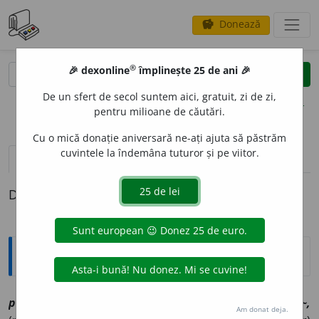
Donează
savings
®
®
🎉 dexonline
împlinește 25 de ani 🎉
caută
clear
search
De un sfert de secol suntem aici, gratuit, zi de zi,
opțiuni
pentru milioane de căutări.
Cu o mică donație aniversară ne-ați ajuta să păstrăm
cuvintele la îndemâna tuturor și pe viitor.
pronunție
(2)
volume_up
definiții (1)
Definiția cu ID-ul 1181564:
Explicative DEX
perv
a
z
sn
[
At:
I. IONESCU, P. 252 /
V:
(
îrg
)
prev~, priv~,
Am donat deja.