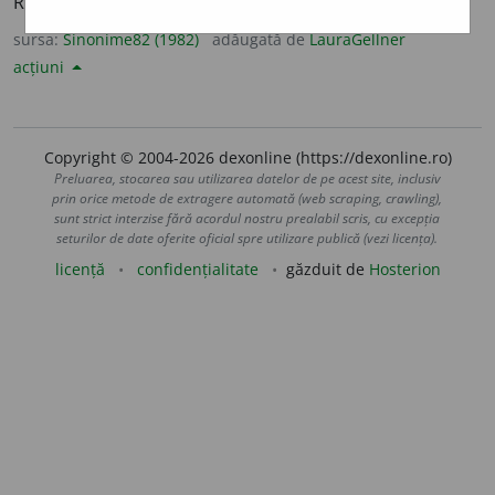
RĂZBĂTĂTOR. STATORNIC. STĂRUITOR. TENACE.
sursa:
Sinonime82 (1982)
adăugată de
LauraGellner
acțiuni
Copyright © 2004-2026 dexonline (https://dexonline.ro)
Preluarea, stocarea sau utilizarea datelor de pe acest site, inclusiv
prin orice metode de extragere automată (web scraping, crawling),
sunt strict interzise fără acordul nostru prealabil scris, cu excepția
seturilor de date oferite oficial spre utilizare publică (vezi licența).
licență
confidențialitate
găzduit de
Hosterion