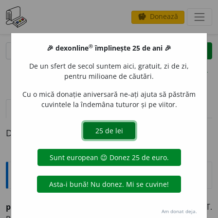
Donează
savings
®
®
🎉 dexonline
împlinește 25 de ani 🎉
caută
clear
search
De un sfert de secol suntem aici, gratuit, zi de zi,
opțiuni
pentru milioane de căutări.
Cu o mică donație aniversară ne-ați ajuta să păstrăm
cuvintele la îndemâna tuturor și pe viitor.
pronunție
(2)
volume_up
definiții (1)
Definiția cu ID-ul 1017434:
Sinonime
persuas
i
v
adj.
v.
INSISTENT. PERSEVERENT. PERSISTENT.
Am donat deja.