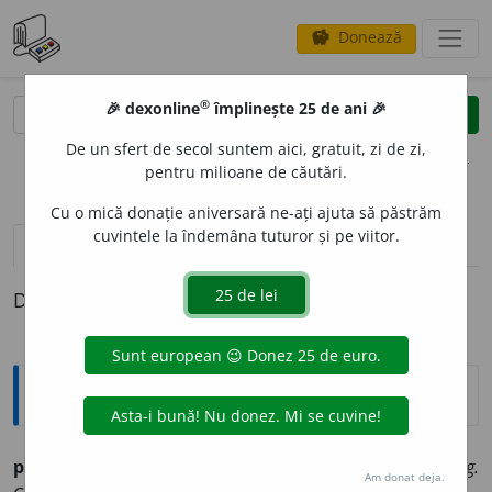
Donează
savings
®
®
🎉 dexonline
împlinește 25 de ani 🎉
caută
clear
search
De un sfert de secol suntem aici, gratuit, zi de zi,
opțiuni
pentru milioane de căutări.
Cu o mică donație aniversară ne-ați ajuta să păstrăm
cuvintele la îndemâna tuturor și pe viitor.
definiții (1)
Definiția cu ID-ul 692948:
Explicative DEX
peritór, -oáre
adj. Care pere:
peritor de foame. Fig.
Am donat deja.