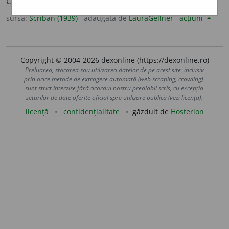
Caduc, trecător, supus peiriĭ:
cele omeneștĭ îs peritoare.
sursa:
Scriban (1939)
adăugată de
LauraGellner
acțiuni
Copyright © 2004-2026 dexonline (https://dexonline.ro)
Preluarea, stocarea sau utilizarea datelor de pe acest site, inclusiv
prin orice metode de extragere automată (web scraping, crawling),
sunt strict interzise fără acordul nostru prealabil scris, cu excepția
seturilor de date oferite oficial spre utilizare publică (vezi licența).
licență
confidențialitate
găzduit de
Hosterion