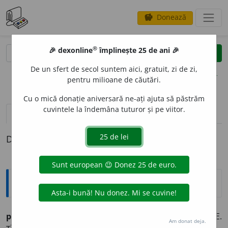
Donează
savings
®
®
🎉 dexonline
împlinește 25 de ani 🎉
caută
clear
search
De un sfert de secol suntem aici, gratuit, zi de zi,
opțiuni
pentru milioane de căutări.
Cu o mică donație aniversară ne-ați ajuta să păstrăm
cuvintele la îndemâna tuturor și pe viitor.
pronunție
(50)
volume_up
definiții (1)
Definiția cu ID-ul 1017100:
Sinonime
per
e
te
s.
v.
BOR. CATAPETEASMĂ. ICONOSTAS. MARGINE.
Am donat deja.