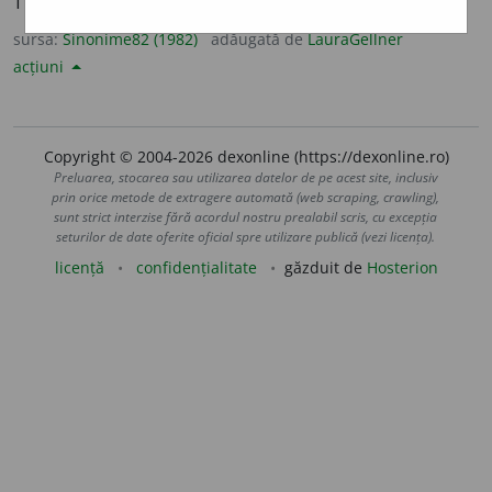
TÎMPLĂ.
sursa:
Sinonime82 (1982)
adăugată de
LauraGellner
acțiuni
Copyright © 2004-2026 dexonline (https://dexonline.ro)
Preluarea, stocarea sau utilizarea datelor de pe acest site, inclusiv
prin orice metode de extragere automată (web scraping, crawling),
sunt strict interzise fără acordul nostru prealabil scris, cu excepția
seturilor de date oferite oficial spre utilizare publică (vezi licența).
licență
confidențialitate
găzduit de
Hosterion