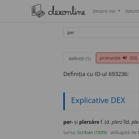
Despre noi
Volunt
®
pronunție
(50)
volume_up
definiții (1)
Definiția cu ID-ul 693236:
Explicative DEX
per-
și
pĭerzáre
f. (d.
pĭerz
îld.
pĭe
sursa:
Scriban (1939)
adăugată de