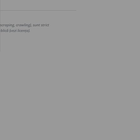
craping, crawling), sunt strict
lică (vezi licența).