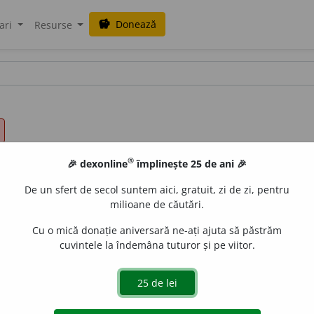
Donează
savings
ari
Resurse
®
🎉 dexonline
împlinește 25 de ani 🎉
De un sfert de secol suntem aici, gratuit, zi de zi, pentru
milioane de căutări.
Cu o mică donație aniversară ne-ați ajuta să păstrăm
cuvintele la îndemâna tuturor și pe viitor.
rd.
Cp. cu
crezare, vînzare
). Perdere, peire, distrugere, moarte
LauraGellner
acțiuni