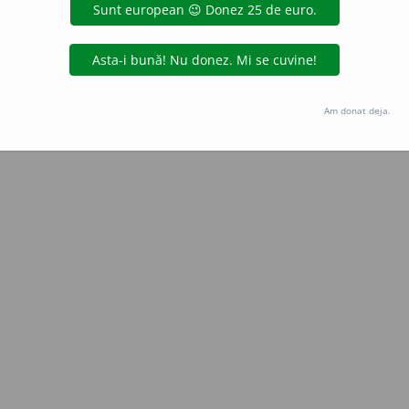
Copyright © 2004-2026 dexonline (https://dexonline.ro)
area datelor de pe acest site, inclusiv prin orice metode de extragere automată (web s
dul nostru prealabil scris, cu excepția seturilor de date oferite oficial spre utilizare pub
Am donat deja.
licență
confidențialitate
găzduit de
Hosterion