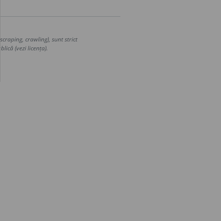
craping, crawling), sunt strict
lică (vezi licența).