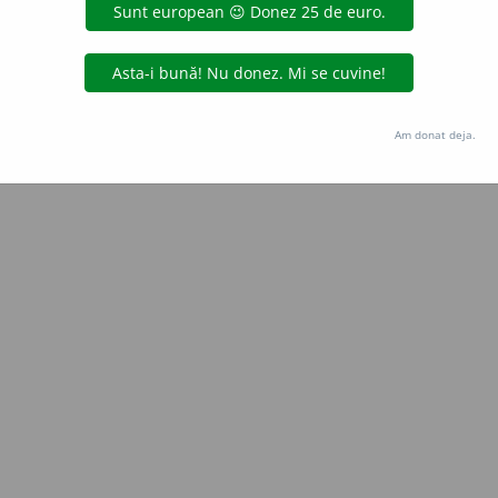
Copyright © 2004-2026 dexonline (https://dexonline.ro)
area datelor de pe acest site, inclusiv prin orice metode de extragere automată (web s
dul nostru prealabil scris, cu excepția seturilor de date oferite oficial spre utilizare pub
Am donat deja.
licență
confidențialitate
găzduit de
Hosterion