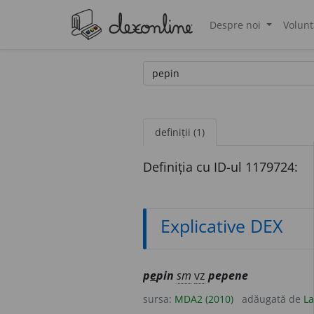
Despre noi
Volunt
®
definiții (1)
Definiția cu ID-ul 1179724:
Explicative DEX
p
e
pin
sm
vz
pepene
sursa:
MDA2 (2010)
adăugată de
La