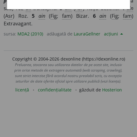
pembe
,
ngr
πεμπέ
]
1-2
si
(
Înv
) Culoare (roșie deschisă
sau) roz
Si:
trandafiriu.
3
ain
(
Asr
) Roșu deschis.
4
ain
(
Asr
) Roz.
5
ain
(
Fig
;
fam
) Bizar.
6
ain
(
Fig
;
fam
)
Extravagant.
sursa:
MDA2 (2010)
adăugată de
LauraGellner
acțiuni
Copyright © 2004-2026 dexonline (https://dexonline.ro)
Preluarea, stocarea sau utilizarea datelor de pe acest site, inclusiv
prin orice metode de extragere automată (web scraping, crawling),
sunt strict interzise fără acordul nostru prealabil scris, cu excepția
seturilor de date oferite oficial spre utilizare publică (vezi licența).
licență
confidențialitate
găzduit de
Hosterion