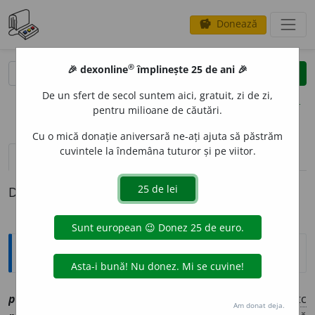
Donează
savings
®
®
🎉 dexonline
împlinește 25 de ani 🎉
caută
clear
search
De un sfert de secol suntem aici, gratuit, zi de zi,
opțiuni
pentru milioane de căutări.
Cu o mică donație aniversară ne-ați ajuta să păstrăm
cuvintele la îndemâna tuturor și pe viitor.
definiții (1)
Definiția cu ID-ul 1179035:
Explicative DEX
pemb
e
[
At:
I. IONESCU, C. 36/11 /
V:
(
îvr
)
~e
a
, ~mp
e
/
E:
tc
Am donat deja.