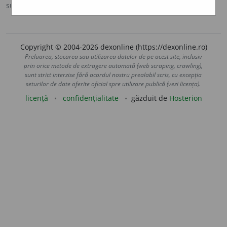
sursa:
DN (1986)
adăugată de
LauraGellner
acțiuni
Copyright © 2004-2026 dexonline (https://dexonline.ro)
Preluarea, stocarea sau utilizarea datelor de pe acest site, inclusiv
prin orice metode de extragere automată (web scraping, crawling),
sunt strict interzise fără acordul nostru prealabil scris, cu excepția
seturilor de date oferite oficial spre utilizare publică (vezi licența).
licență
confidențialitate
găzduit de
Hosterion