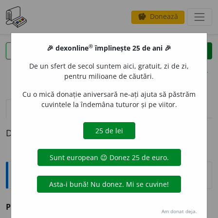
Donează
savings
®
®
🎉 dexonline
împlinește 25 de ani 🎉
caută
clear
search
De un sfert de secol suntem aici, gratuit, zi de zi,
opțiuni
pentru milioane de căutări.
Cu o mică donație aniversară ne-ați ajuta să păstrăm
cuvintele la îndemâna tuturor și pe viitor.
pronunție
(1)
volume_up
definiții (1)
Definiția cu ID-ul 430983:
Explicative DEX
PEJORAT
I
V, -Ă
adj.
v.
peiorativ.
Am donat deja.