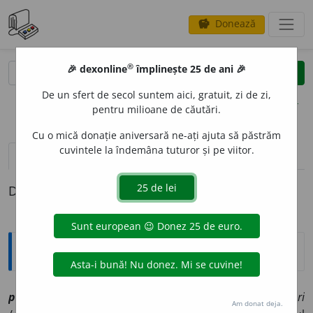
Donează
savings
®
®
🎉 dexonline
împlinește 25 de ani 🎉
caută
clear
search
De un sfert de secol suntem aici, gratuit, zi de zi,
opțiuni
pentru milioane de căutări.
Cu o mică donație aniversară ne-ați ajuta să păstrăm
cuvintele la îndemâna tuturor și pe viitor.
definiții (1)
Definiția cu ID-ul 1178124:
Explicative DEX
pecar
i
sm
[
At:
MAIORESCU, L. 179 /
A:
și (rar)
p
e
cari, ~c
a
ri
Am donat deja.