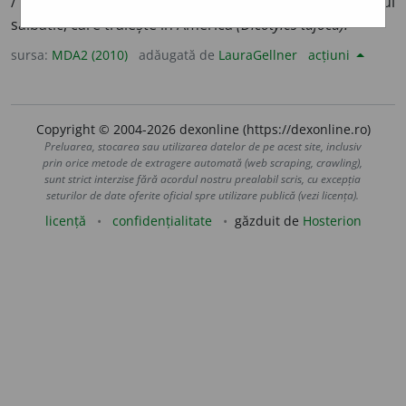
/
Pl
: (
nob
)
~is
/
E:
fr
pécari
] Mamifer înrudit cu porcul
sălbatic, care trăiește în America
(Dicotyles tajocu).
sursa:
MDA2 (2010)
adăugată de
LauraGellner
acțiuni
Copyright © 2004-2026 dexonline (https://dexonline.ro)
Preluarea, stocarea sau utilizarea datelor de pe acest site, inclusiv
prin orice metode de extragere automată (web scraping, crawling),
sunt strict interzise fără acordul nostru prealabil scris, cu excepția
seturilor de date oferite oficial spre utilizare publică (vezi licența).
licență
confidențialitate
găzduit de
Hosterion