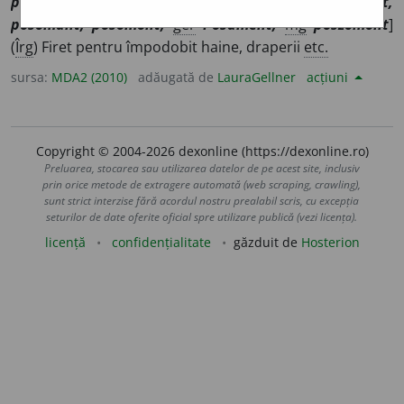
posom~, posom
o
nt
/
Pl
:
~uri
/
E:
fr
passement,
posomant, posomont,
ger
Posament,
mg
poszomónt
]
(
Îrg
) Firet pentru împodobit haine, draperii
etc.
sursa:
MDA2 (2010)
adăugată de
LauraGellner
acțiuni
Copyright © 2004-2026 dexonline (https://dexonline.ro)
Preluarea, stocarea sau utilizarea datelor de pe acest site, inclusiv
prin orice metode de extragere automată (web scraping, crawling),
sunt strict interzise fără acordul nostru prealabil scris, cu excepția
seturilor de date oferite oficial spre utilizare publică (vezi licența).
licență
confidențialitate
găzduit de
Hosterion