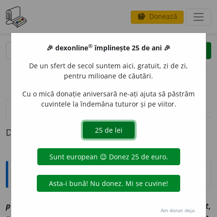
Donează
savings
®
®
🎉 dexonline
împlinește 25 de ani 🎉
caută
clear
search
De un sfert de secol suntem aici, gratuit, zi de zi,
opțiuni
pentru milioane de căutări.
Cu o mică donație aniversară ne-ați ajuta să păstrăm
cuvintele la îndemâna tuturor și pe viitor.
definiții (1)
Definiția cu ID-ul 1171462:
Explicative DEX
pasm
a
nt
sn
[
At:
KLEIN, D. 153 /
V:
~sam
e
nt, ~m
e
nt,
Am donat deja.