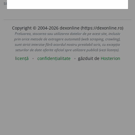
sursa:
Ortografic (2002)
adăugată de
siveco
acțiuni
Copyright © 2004-2026 dexonline (https://dexonline.ro)
Preluarea, stocarea sau utilizarea datelor de pe acest site, inclusiv
prin orice metode de extragere automată (web scraping, crawling),
sunt strict interzise fără acordul nostru prealabil scris, cu excepția
seturilor de date oferite oficial spre utilizare publică (vezi licența).
licență
confidențialitate
găzduit de
Hosterion