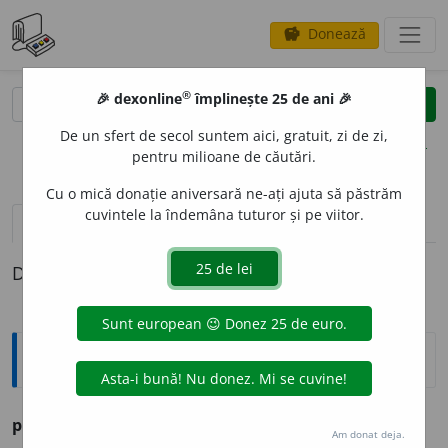
Donează
savings
®
®
🎉 dexonline
împlinește 25 de ani 🎉
caută
clear
search
De un sfert de secol suntem aici, gratuit, zi de zi,
opțiuni
pentru milioane de căutări.
Cu o mică donație aniversară ne-ați ajuta să păstrăm
cuvintele la îndemâna tuturor și pe viitor.
pronunție
(50)
volume_up
definiții (1)
Definiția cu ID-ul 269095:
Ortografice DOOM
pas
(mișcare) s. m., pl.
pași
Am donat deja.