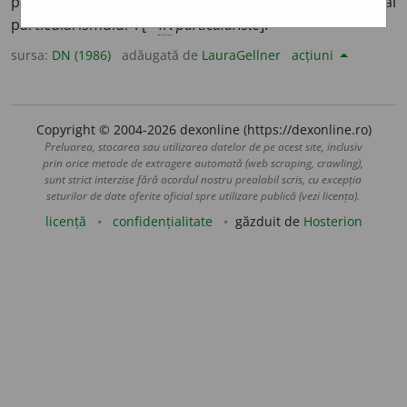
propriu particularismului. //
s.m.
și
f.
Partizan al
1
particularismului
. [<
fr.
particulariste
].
sursa:
DN (1986)
adăugată de
LauraGellner
acțiuni
Copyright © 2004-2026 dexonline (https://dexonline.ro)
Preluarea, stocarea sau utilizarea datelor de pe acest site, inclusiv
prin orice metode de extragere automată (web scraping, crawling),
sunt strict interzise fără acordul nostru prealabil scris, cu excepția
seturilor de date oferite oficial spre utilizare publică (vezi licența).
licență
confidențialitate
găzduit de
Hosterion