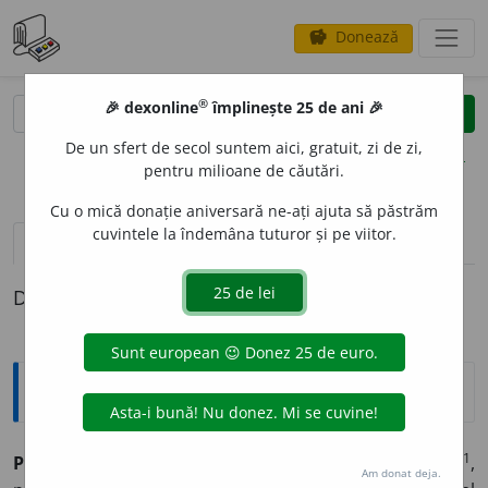
Donează
savings
®
®
🎉 dexonline
împlinește 25 de ani 🎉
caută
clear
search
De un sfert de secol suntem aici, gratuit, zi de zi,
opțiuni
pentru milioane de căutări.
Cu o mică donație aniversară ne-ați ajuta să păstrăm
cuvintele la îndemâna tuturor și pe viitor.
definiții (1)
Definiția cu ID-ul 430556:
Explicative DEX
1
PARTICULAR
I
ST, -Ă
adj.
Referitor la particularism
,
Am donat deja.