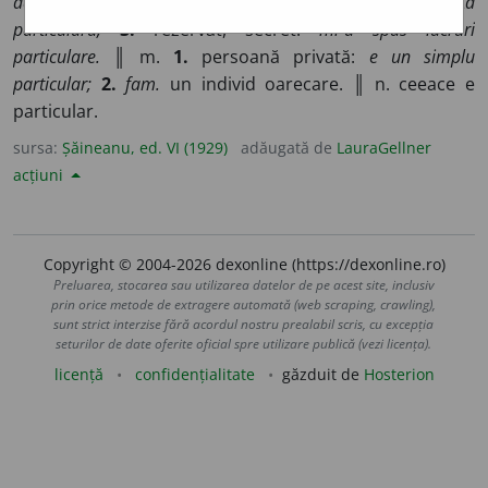
datinile ei particulare;
2.
separat, deosebit:
locuință
particulară;
3.
rezervat, secret:
mi-a spus lucruri
particulare.
║ m.
1.
persoană privată:
e un simplu
particular;
2.
fam.
un individ oarecare. ║ n. ceeace e
particular.
sursa:
Șăineanu, ed. VI (1929)
adăugată de
LauraGellner
acțiuni
Copyright © 2004-2026 dexonline (https://dexonline.ro)
Preluarea, stocarea sau utilizarea datelor de pe acest site, inclusiv
prin orice metode de extragere automată (web scraping, crawling),
sunt strict interzise fără acordul nostru prealabil scris, cu excepția
seturilor de date oferite oficial spre utilizare publică (vezi licența).
licență
confidențialitate
găzduit de
Hosterion