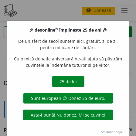
Donează
savings
®
®
🎉 dexonline
împlinește 25 de ani 🎉
caută
clear
search
De un sfert de secol suntem aici, gratuit, zi de zi,
opțiuni
pentru milioane de căutări.
Cu o mică donație aniversară ne-ați ajuta să păstrăm
cuvintele la îndemâna tuturor și pe viitor.
pronunție
(50)
volume_up
definiții (1)
Definiția cu ID-ul 806560:
Explicative DEX
particular
a.
1.
ce aparține în propriu:
fiecare țară are
Am donat deja.