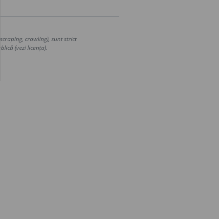
craping, crawling), sunt strict
lică (vezi licența).