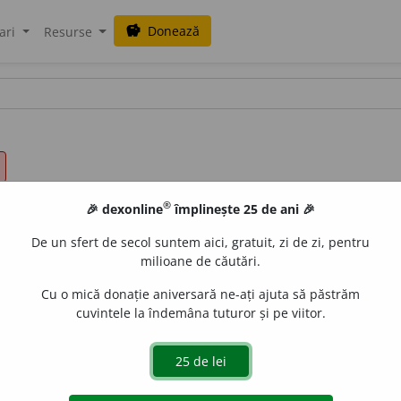
Donează
savings
ari
Resurse
®
🎉 dexonline
împlinește 25 de ani 🎉
De un sfert de secol suntem aici, gratuit, zi de zi, pentru
milioane de căutări.
Cu o mică donație aniversară ne-ați ajuta să păstrăm
cuvintele la îndemâna tuturor și pe viitor.
de
siveco
acțiuni