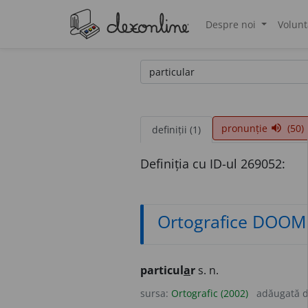
Despre noi
Volunt
®
pronunție
(50)
volume_up
definiții (1)
Definiția cu ID-ul 269052:
Ortografice DOOM
particul
a
r
s. n.
sursa:
Ortografic (2002)
adăugată 