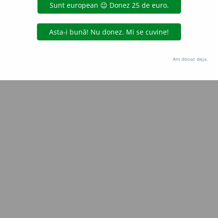
Copyright © 2004-2026 dexonline (https://dexonline.ro)
area datelor de pe acest site, inclusiv prin orice metode de extragere automată (web s
dul nostru prealabil scris, cu excepția seturilor de date oferite oficial spre utilizare pub
Am donat deja.
licență
confidențialitate
găzduit de
Hosterion