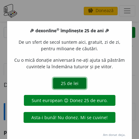
Donează
savings
®
®
🎉 dexonline
împlinește 25 de ani 🎉
caută
clear
search
De un sfert de secol suntem aici, gratuit, zi de zi,
opțiuni
pentru milioane de căutări.
Cu o mică donație aniversară ne-ați ajuta să păstrăm
cuvintele la îndemâna tuturor și pe viitor.
pronunție
(7)
volume_up
definiții (1)
Definiția cu ID-ul 269011:
Ortografice DOOM
parox
i
sm
s. n., pl.
parox
i
sme
Am donat deja.