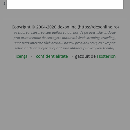
sursa:
Ortografic (2002)
adăugată de
siveco
acțiuni
Copyright © 2004-2026 dexonline (https://dexonline.ro)
Preluarea, stocarea sau utilizarea datelor de pe acest site, inclusiv
prin orice metode de extragere automată (web scraping, crawling),
sunt strict interzise fără acordul nostru prealabil scris, cu excepția
seturilor de date oferite oficial spre utilizare publică (vezi licența).
licență
confidențialitate
găzduit de
Hosterion