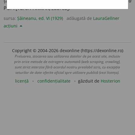
țărănești:
de căpăstru mi-l trăgea, de parmac că mi-l lega
POP. [Turc. PARMAK, zâbrea].
sursa:
Șăineanu, ed. VI (1929)
adăugată de
LauraGellner
acțiuni
Copyright © 2004-2026 dexonline (https://dexonline.ro)
Preluarea, stocarea sau utilizarea datelor de pe acest site, inclusiv
prin orice metode de extragere automată (web scraping, crawling),
sunt strict interzise fără acordul nostru prealabil scris, cu excepția
seturilor de date oferite oficial spre utilizare publică (vezi licența).
licență
confidențialitate
găzduit de
Hosterion