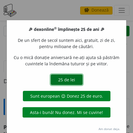
Donează
savings
®
®
🎉 dexonline
împlinește 25 de ani 🎉
caută
clear
search
De un sfert de secol suntem aici, gratuit, zi de zi,
opțiuni
pentru milioane de căutări.
Cu o mică donație aniversară ne-ați ajuta să păstrăm
cuvintele la îndemâna tuturor și pe viitor.
definiții (1)
Definiția cu ID-ul 806520:
Explicative DEX
parmac
n. par care sprijină coastele stâlpilor unei case
Am donat deja.