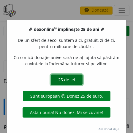
Donează
savings
®
®
🎉 dexonline
împlinește 25 de ani 🎉
caută
clear
search
De un sfert de secol suntem aici, gratuit, zi de zi,
opțiuni
pentru milioane de căutări.
Cu o mică donație aniversară ne-ați ajuta să păstrăm
cuvintele la îndemâna tuturor și pe viitor.
pronunție
(50)
volume_up
definiții (1)
Definiția cu ID-ul 806507:
Explicative DEX
parlament
n. numele adunărilor cari reprezentă
Am donat deja.