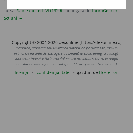
națiunea și în special a celor două Corpuri legiuitoare.
sursa:
Șăineanu, ed. VI (1929)
adăugată de
LauraGellner
acțiuni
Copyright © 2004-2026 dexonline (https://dexonline.ro)
Preluarea, stocarea sau utilizarea datelor de pe acest site, inclusiv
prin orice metode de extragere automată (web scraping, crawling),
sunt strict interzise fără acordul nostru prealabil scris, cu excepția
seturilor de date oferite oficial spre utilizare publică (vezi licența).
licență
confidențialitate
găzduit de
Hosterion