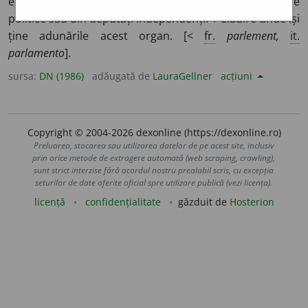
eligibil, alcătuit din reprezentanți ai diferitelor partide
politice sau din deputați independenți. ♦ Clădire unde își
ține adunările acest organ. [<
fr.
parlement,
it.
parlamento
].
sursa:
DN (1986)
adăugată de
LauraGellner
acțiuni
Copyright © 2004-2026 dexonline (https://dexonline.ro)
Preluarea, stocarea sau utilizarea datelor de pe acest site, inclusiv
prin orice metode de extragere automată (web scraping, crawling),
sunt strict interzise fără acordul nostru prealabil scris, cu excepția
seturilor de date oferite oficial spre utilizare publică (vezi licența).
licență
confidențialitate
găzduit de
Hosterion