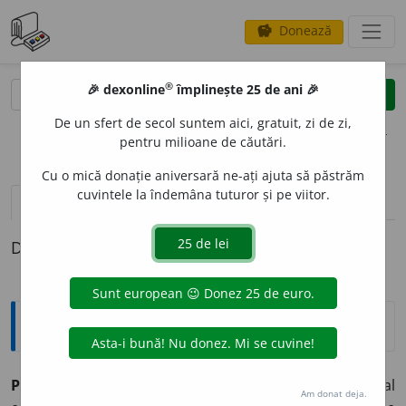
Donează
savings
®
®
🎉 dexonline
împlinește 25 de ani 🎉
caută
clear
search
De un sfert de secol suntem aici, gratuit, zi de zi,
opțiuni
pentru milioane de căutări.
Cu o mică donație aniversară ne-ați ajuta să păstrăm
cuvintele la îndemâna tuturor și pe viitor.
pronunție
(50)
volume_up
definiții (1)
Definiția cu ID-ul 429966:
Explicative DEX
PARLAM
E
NT
s.n.
Organ legislativ, total sau parțial
Am donat deja.